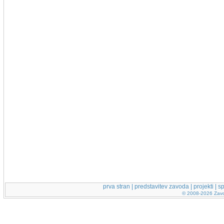
prva stran
|
predstavitev zavoda
|
projekti
|
sp
© 2008-2026 Zavod