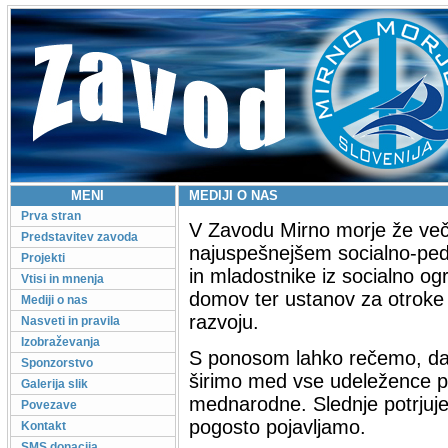
MENI
MEDIJI O NAS
Prva stran
V Zavodu Mirno morje že več 
Predstavitev zavoda
najuspešnejšem socialno-ped
Projekti
in mladostnike iz socialno ogr
Vtisi in mnenja
domov ter ustanov za otroke
Mediji o nas
razvoju.
Nasveti in pravila
Izobraževanja
S ponosom lahko rečemo, da 
Sponzorstvo
širimo med vse udeležence pr
Galerija slik
mednarodne. Slednje potrjujejo
Povezave
pogosto pojavljamo.
Kontakt
SMS donacija