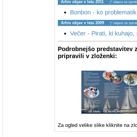
Arhiv objav v letu 2011
(* objave se sproti
Bonbon - ko problemati
Arhiv objav v letu 2009
(* objave se sproti
Večer - Pirati, ki kuhajo
Podrobnejšo predstavitev 
pripravili v zloženki:
Za ogled velike slike kliknite na z