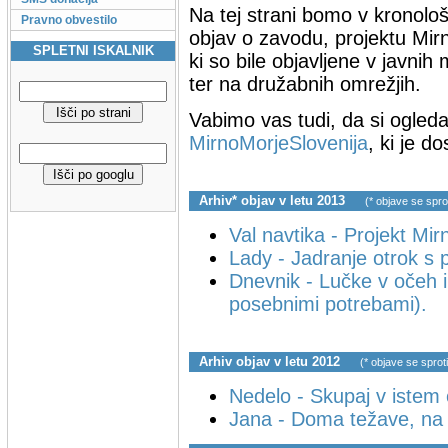
Na tej strani bomo v kronološ
Pravno obvestilo
objav o zavodu, projektu Mir
SPLETNI ISKALNIK
ki so bile objavljene v javnih 
ter na družabnih omrežjih.
Vabimo vas tudi, da si ogled
MirnoMorjeSlovenija
, ki je d
Arhiv* objav v letu 2013
(* objave se sprot
Val navtika - Projekt Mir
Lady - Jadranje otrok s
Dnevnik - Lučke v očeh i
posebnimi potrebami).
Arhiv objav v letu 2012
(* objave se sproti
Nedelo - Skupaj v istem 
Jana - Doma težave, na j